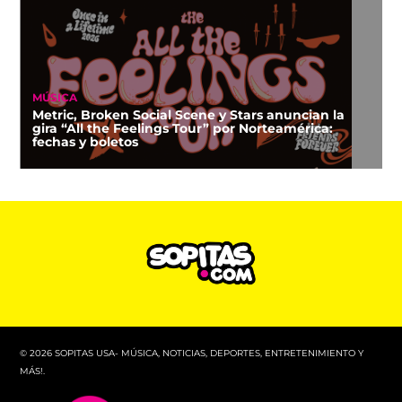
MÚSICA
Metric, Broken Social Scene y Stars anuncian la
gira “All the Feelings Tour” por Norteamérica:
fechas y boletos
© 2026 SOPITAS USA- MÚSICA, NOTICIAS, DEPORTES, ENTRETENIMIENTO Y
MÁS!.