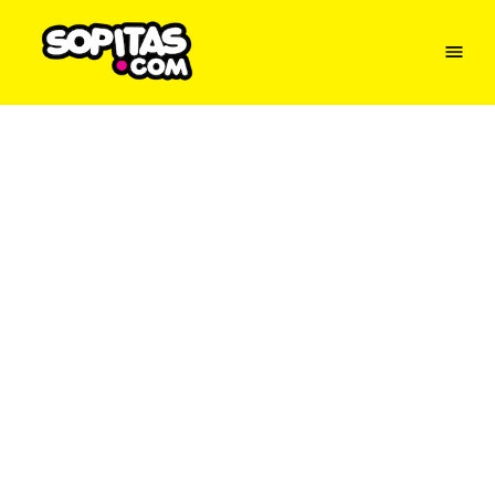
Menu
Sopitas
USA