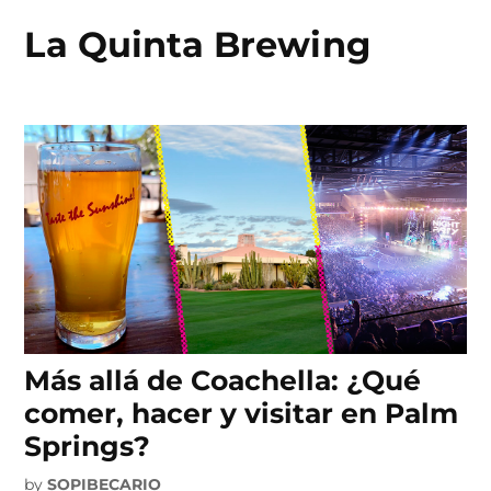
La Quinta Brewing
Skip
to
content
Más allá de Coachella: ¿Qué
comer, hacer y visitar en Palm
Springs?
by
SOPIBECARIO