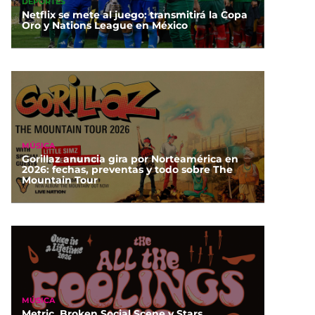
DEPORTES
Netflix se mete al juego: transmitirá la Copa
Oro y Nations League en México
MÚSICA
Gorillaz anuncia gira por Norteamérica en
2026: fechas, preventas y todo sobre The
Mountain Tour
MÚSICA
Metric, Broken Social Scene y Stars