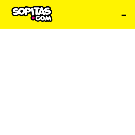
Menu
Sopitas
USA