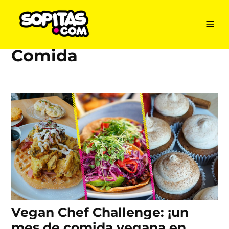
Menu
Sopitas
USA
Comida
Skip
to
content
Vegan Chef Challenge: ¡un
mes de comida vegana en