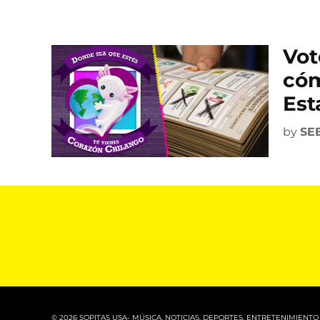
Vot
cóm
Est
by
SE
© 2026 SOPITAS USA- MÚSICA, NOTICIAS, DEPORTES, ENTRETENIMIENTO 