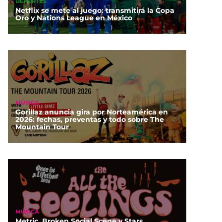
DEPORTES
Netflix se mete al juego: transmitirá la Copa
Oro y Nations League en México
MÚSICA
Gorillaz anuncia gira por Norteamérica en
2026: fechas, preventas y todo sobre The
Mountain Tour
MÚSICA
Metric, Broken Social Scene y Stars