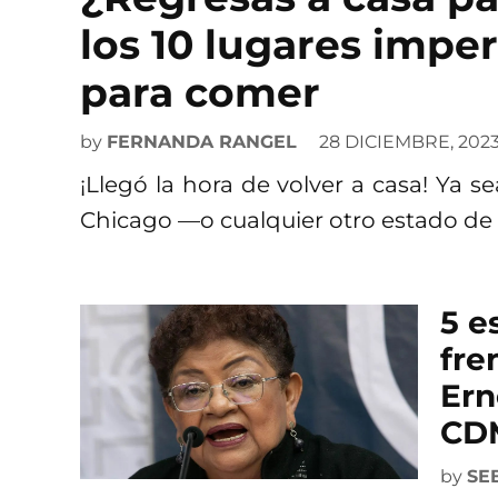
los 10 lugares impe
para comer
by
FERNANDA RANGEL
28 DICIEMBRE, 202
¡Llegó la hora de volver a casa! Ya s
Chicago —o cualquier otro estado de
5 e
fre
Ern
CD
by
SE