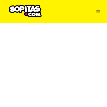
Menu
Sopitas
USA