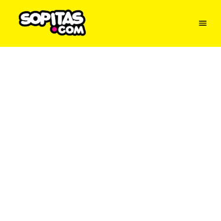
Menu
Sopitas
USA