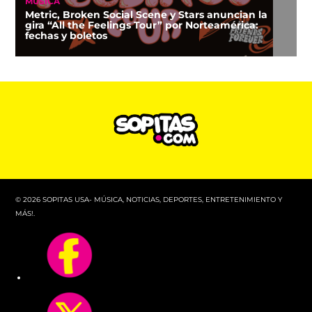
MÚSICA
Metric, Broken Social Scene y Stars anuncian la
gira “All the Feelings Tour” por Norteamérica:
fechas y boletos
© 2026 SOPITAS USA- MÚSICA, NOTICIAS, DEPORTES, ENTRETENIMIENTO Y
MÁS!.