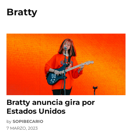
Bratty
Skip
to
content
Bratty anuncia gira por
Estados Unidos
by
SOPIBECARIO
7 MARZO, 2023