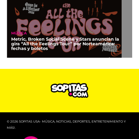
MÚSICA
Metric, Broken Social Scene y Stars anuncian la
gira “All the Feelings Tour” por Norteamérica:
fechas y boletos
© 2026 SOPITAS USA- MÚSICA, NOTICIAS, DEPORTES, ENTRETENIMIENTO Y
MÁS!.