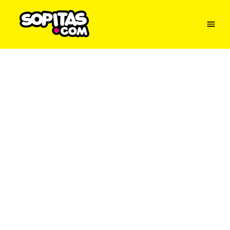
Menu
Sopitas
USA