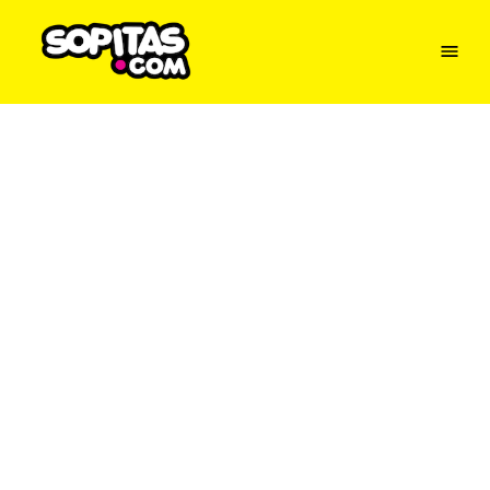
Menu
Sopitas
USA