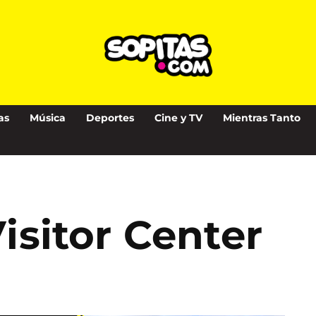
as
Música
Deportes
Cine y TV
Mientras Tanto
Visitor Center