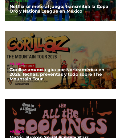
DEPORTES
Netflix se mete al juego: transmitirá la Copa
Oro y Nations League en México
MÚSICA
Gorillaz anuncia gira por Norteamérica en
2026: fechas, preventas y todo sobre The
Mountain Tour
MÚSICA
Metric, Broken Social Scene y Stars