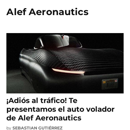
Alef Aeronautics
Skip
to
content
¡Adiós al tráfico! Te
presentamos el auto volador
de Alef Aeronautics
by
SEBASTIAN GUTIÉRREZ