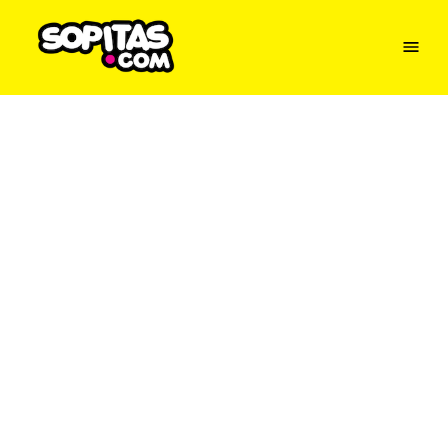
Menu
Sopitas
USA