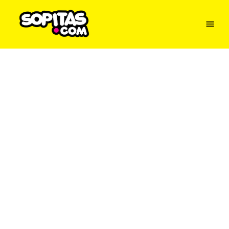
Menu
Sopitas
USA