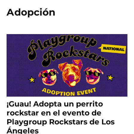
Adopción
Skip
to
content
¡Guau! Adopta un perrito
rockstar en el evento de
Playgroup Rockstars de Los
Ángeles