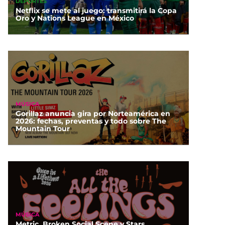
DEPORTES
Netflix se mete al juego: transmitirá la Copa
Oro y Nations League en México
MÚSICA
Gorillaz anuncia gira por Norteamérica en
2026: fechas, preventas y todo sobre The
Mountain Tour
MÚSICA
Metric, Broken Social Scene y Stars