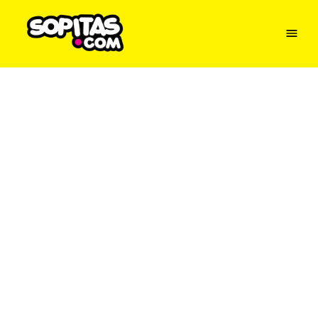
Menu
Sopitas
USA