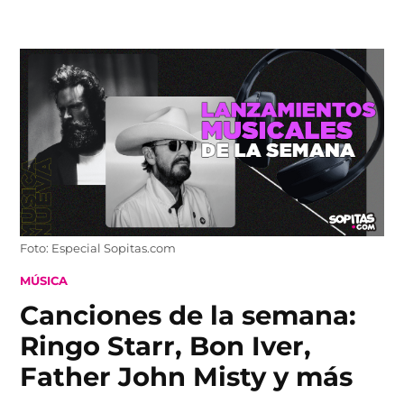
Skip
to
content
Foto: Especial Sopitas.com
POSTED
MÚSICA
IN
Canciones de la semana:
Ringo Starr, Bon Iver,
Father John Misty y más