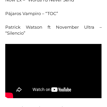
Now Ex – “Words I’d Never Send”
Pájaros Vampiro – “TOC”
Patrick Watson ft November Ultra –
“Silencio”