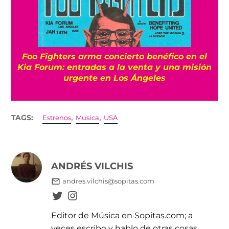
Foo Fighters arma concierto benéfico en el
Kia Forum: entradas a la venta y una misión
urgente en Los Ángeles
,
,
TAGS:
Estrenos
Musica
USA
ANDRÉS VILCHIS
andres.vilchis@sopitas.com
Editor de Música en Sopitas.com; a
veces escribo y hablo de otras cosas.