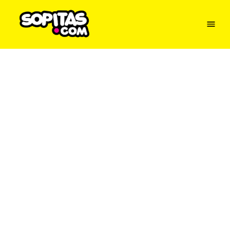
Menu
Sopitas
USA