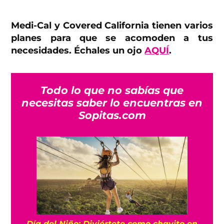
Medi-Cal y Covered California tienen varios
planes para que se acomoden a tus
necesidades. Échales un ojo
AQUÍ
.
Todo lo que no sabías que
necesitas saber lo encuentras en
Sopitas.com
Día del Niño: Diviértete como chavito en