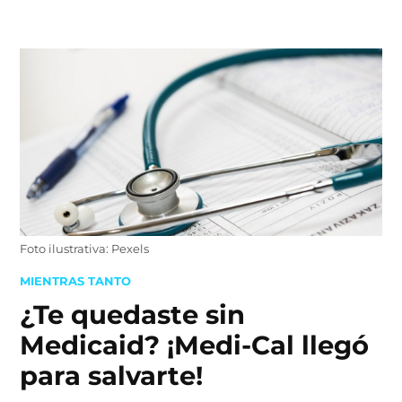
Skip
to
content
Foto ilustrativa: Pexels
POSTED
MIENTRAS TANTO
IN
¿Te quedaste sin
Medicaid? ¡Medi-Cal llegó
para salvarte!