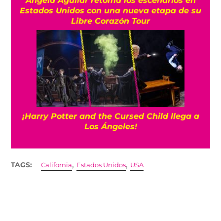
Ángela Aguilar retoma los escenarios en
Estados Unidos con una nueva etapa de su
Libre Corazón Tour
¡Harry Potter and the Cursed Child llega a
Los Ángeles!
,
,
TAGS:
California
Estados Unidos
USA