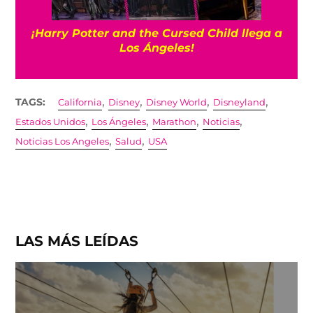
¡Harry Potter and the Cursed Child llega a
Los Ángeles!
,
,
,
,
TAGS:
California
Disney
Disney World
Disneyland
,
,
,
,
Estados Unidos
Los Ángeles
Marathon
Noticias
,
,
Noticias Los Angeles
Salud
USA
LAS MÁS LEÍDAS