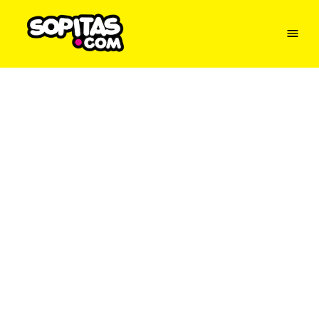
Menu
Sopitas
USA