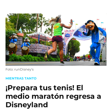
Skip
to
content
Foto: runDisney's
POSTED
MIENTRAS TANTO
IN
¡Prepara tus tenis! El
medio maratón regresa a
Disneyland