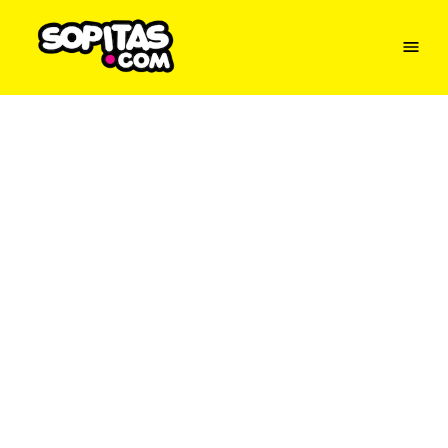
Menu
Sopitas
USA