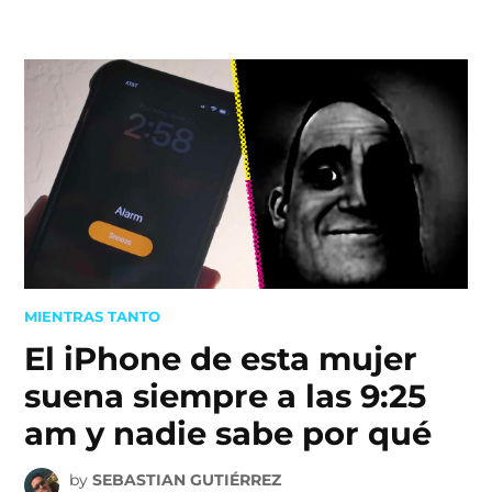
Skip
to
content
POSTED
MIENTRAS TANTO
IN
El iPhone de esta mujer
suena siempre a las 9:25
am y nadie sabe por qué
by
SEBASTIAN GUTIÉRREZ