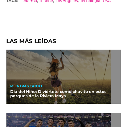
,
,
,
,
TAGS:
Alarma
iPhone
Los Ángeles
Tecnología
USA
LAS MÁS LEÍDAS
MIENTRAS TANTO
Día del Niño: Diviértete como chavito en estos
parques de la Riviera Maya