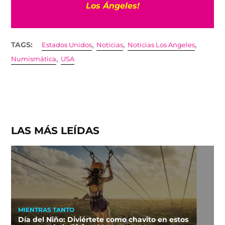
Los Ángeles!
,
,
,
TAGS:
Estados Unidos
Noticias
Noticias Los Angeles
,
Numismática
USA
LAS MÁS LEÍDAS
MIENTRAS TANTO
Día del Niño: Diviértete como chavito en estos