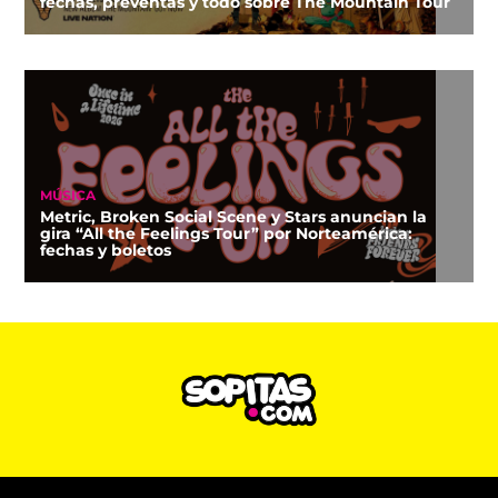
fechas, preventas y todo sobre The Mountain Tour
MÚSICA
Metric, Broken Social Scene y Stars anuncian la
gira “All the Feelings Tour” por Norteamérica:
fechas y boletos