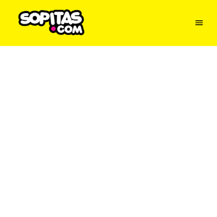
Menu
Sopitas
USA