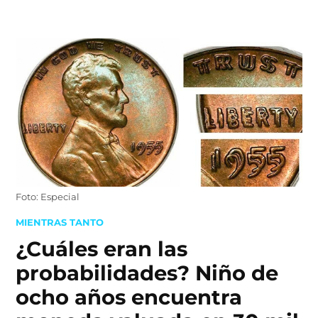
Skip
to
content
Foto: Especial
POSTED
MIENTRAS TANTO
IN
¿Cuáles eran las
probabilidades? Niño de
ocho años encuentra