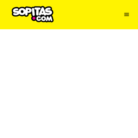
Menu
Sopitas
USA