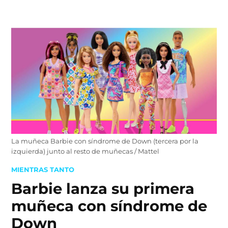
Skip
to
content
La muñeca Barbie con síndrome de Down (tercera por la
izquierda) junto al resto de muñecas / Mattel
POSTED
MIENTRAS TANTO
IN
Barbie lanza su primera
muñeca con síndrome de
Down