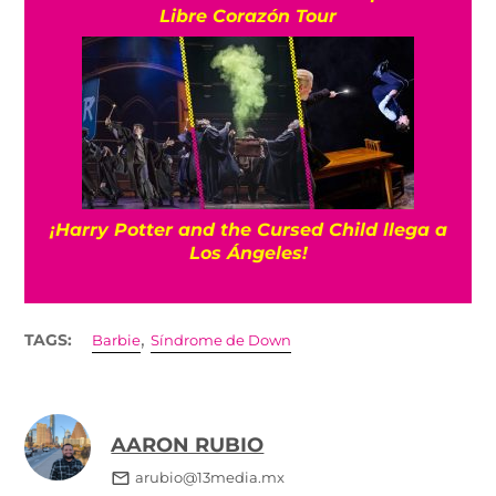
Libre Corazón Tour
¡Harry Potter and the Cursed Child llega a
Los Ángeles!
,
TAGS:
Barbie
Síndrome de Down
AARON RUBIO
arubio@13media.mx