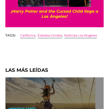
¡Harry Potter and the Cursed Child llega a
Los Ángeles!
,
,
TAGS:
California
Estados Unidos
Noticias Los Angeles
LAS MÁS LEÍDAS
MIENTRAS TANTO