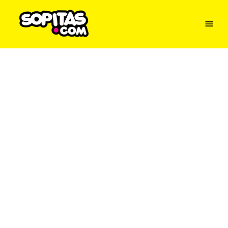
Menu
Sopitas
USA