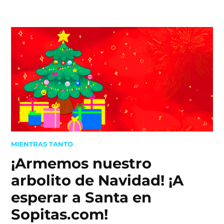
Skip
to
content
POSTED
MIENTRAS TANTO
IN
¡Armemos nuestro
arbolito de Navidad! ¡A
esperar a Santa en
Sopitas.com!