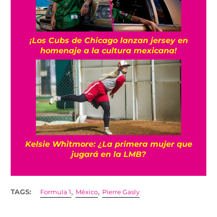
¡Los Cubs de Chicago lanzan jersey en
homenaje a la cultura mexicana!
Kelsie Whitmore: ¿La primera mujer que
jugará en la LMB?
,
,
TAGS:
Formula 1
México
Pierre Gasly