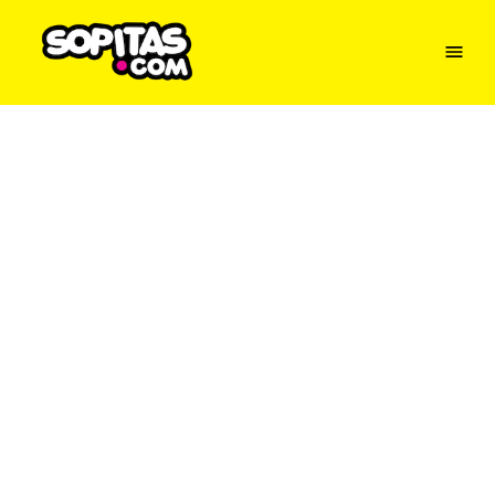
Menu
Sopitas
USA