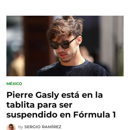
Skip
to
content
POSTED
MÉXICO
IN
Pierre Gasly está en la
tablita para ser
suspendido en Fórmula 1
by
SERGIO RAMÍREZ