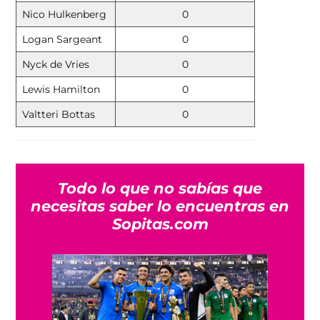
Nico Hulkenberg
0
Logan Sargeant
0
Nyck de Vries
0
Lewis Hamilton
0
Valtteri Bottas
0
Todo lo que no sabías que
necesitas saber lo encuentras en
Sopitas.com