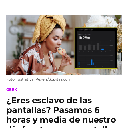
Skip
to
content
Foto ilustrativa: Pexels/Sopitas.com
POSTED
GEEK
IN
¿Eres esclavo de las
pantallas? Pasamos 6
horas y media de nuestro