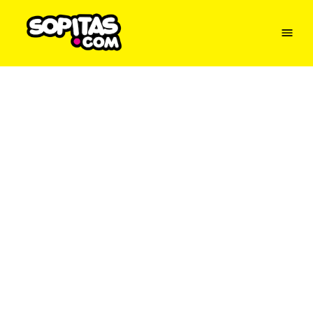
Menu
Sopitas
USA