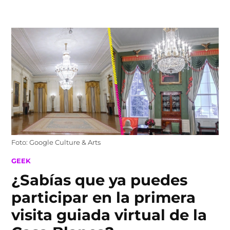
Skip
to
content
Foto: Google Culture & Arts
POSTED
GEEK
IN
¿Sabías que ya puedes
participar en la primera
visita guiada virtual de la