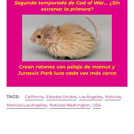
Segunda temporada de God of War… ¿Sin
estrenar la primera?
Crean ratones con pelaje de mamut y
Jurassic Park luce cada vez más cerca
,
,
,
,
TAGS:
California
Estados Unidos
Los Ángeles
Noticias
,
,
Noticias Los Angeles
Noticias Washington
USA