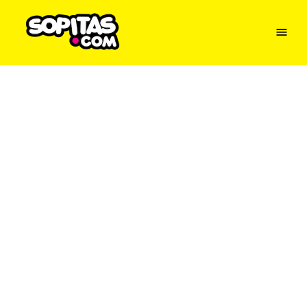
Menu
Sopitas
USA