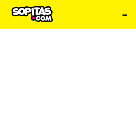
Menu
Sopitas
USA