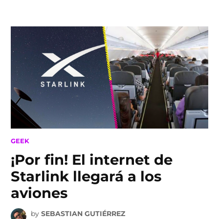
Skip
to
content
POSTED
GEEK
IN
¡Por fin! El internet de
Starlink llegará a los
aviones
by
SEBASTIAN GUTIÉRREZ