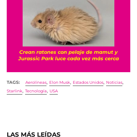
Crean ratones con pelaje de mamut y
Jurassic Park luce cada vez más cerca
,
,
,
,
TAGS:
Aerolíneas
Elon Musk
Estados Unidos
Noticias
,
,
Starlink
Tecnología
USA
LAS MÁS LEÍDAS