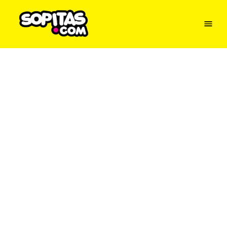
Menu
Sopitas
USA