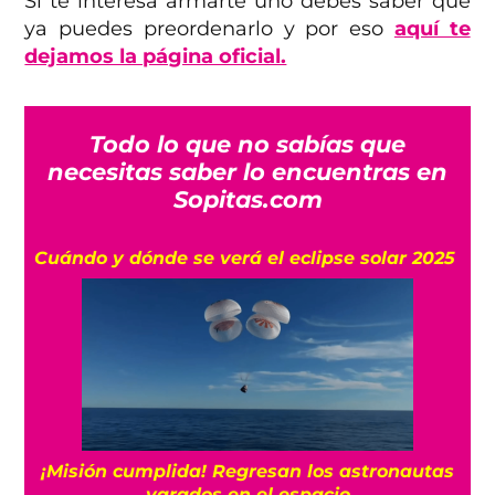
Si te interesa armarte uno debes saber que
ya puedes preordenarlo y por eso
aquí te
dejamos la página oficial.
Todo lo que no sabías que
necesitas saber lo encuentras en
Sopitas.com
Cuándo y dónde se verá el eclipse solar 2025
¡Misión cumplida! Regresan los astronautas
varados en el espacio