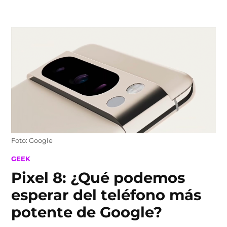
Skip
to
content
Foto: Google
POSTED
GEEK
IN
Pixel 8: ¿Qué podemos
esperar del teléfono más
potente de Google?