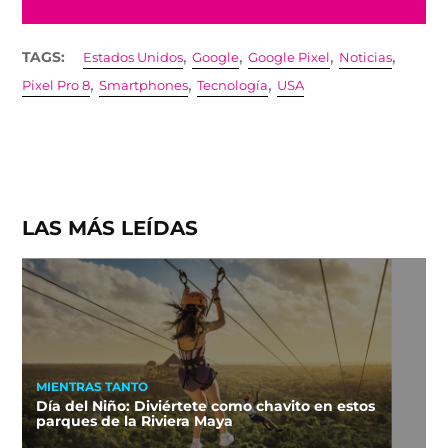
,
,
,
,
TAGS:
Estados Unidos
Google
Google Pixel
Noticias
,
,
,
Pixel Pro 8
Smartphones
Tecnología
USA
LAS MÁS LEÍDAS
MIENTRAS TANTO
Día del Niño: Diviértete como chavito en estos
parques de la Riviera Maya