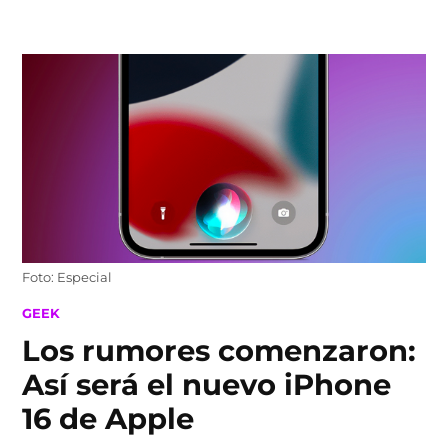
Skip
to
content
Foto: Especial
POSTED
GEEK
IN
Los rumores comenzaron:
Así será el nuevo iPhone
16 de Apple