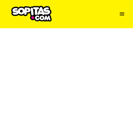
Menu
Sopitas
USA