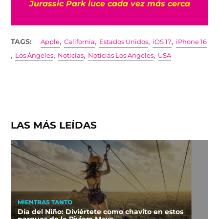
Jurassic Park luce cada vez más cerca
,
,
,
,
TAGS:
Apple
California
Estados Unidos
iOS 17
iPhone 16
,
,
,
,
Los Ángeles
Noticias
Noticias Los Angeles
USA
LAS MÁS LEÍDAS
MIENTRAS TANTO
Día del Niño: Diviértete como chavito en estos