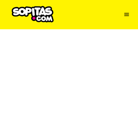
Menu
Sopitas
USA