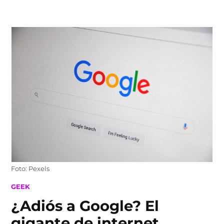
Skip
to
content
Foto: Pexels
POSTED
GEEK
IN
¿Adiós a Google? El
gigante de internet