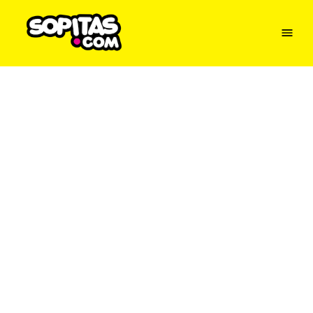
Menu
Sopitas
USA