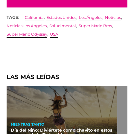
,
,
,
,
TAGS:
California
Estados Unidos
Los Ángeles
Noticias
,
,
,
Noticias Los Angeles
Salud mental
Super Mario Bros
,
Super Mario Odyssey
USA
LAS MÁS LEÍDAS
MIENTRAS TANTO
Día del Niño: Diviértete como chavito en estos