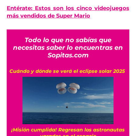
Entérate: Estos son los cinco videojuegos
más vendidos de Super Mario
Todo lo que no sabías que
necesitas saber lo encuentras en
Sopitas.com
Cuándo y dónde se verá el eclipse solar 2025
¡Misión cumplida! Regresan los astronautas