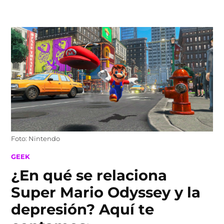
Skip
to
content
Foto: Nintendo
POSTED
GEEK
IN
¿En qué se relaciona
Super Mario Odyssey y la
depresión? Aquí te