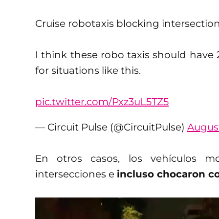
Cruise robotaxis blocking intersection
I think these robo taxis should hav
for situations like this.
pic.twitter.com/Pxz3uL5TZ5
— Circuit Pulse (@CircuitPulse)
August
En otros casos, los vehículos mo
intersecciones e
incluso chocaron c