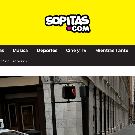
as
Música
Deportes
Cine y TV
Mientras Tanto
n San Francisco