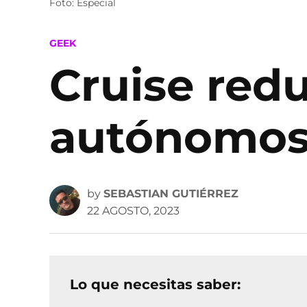
Foto: Especial
POSTED
GEEK
IN
Cruise redu
autónomos 
by
SEBASTIAN GUTIÉRREZ
22 AGOSTO, 2023
Lo que necesitas saber: