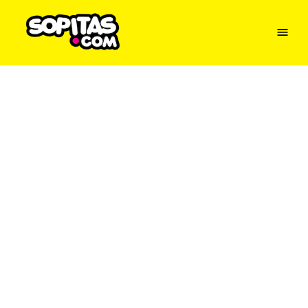
Menu
Sopitas
USA