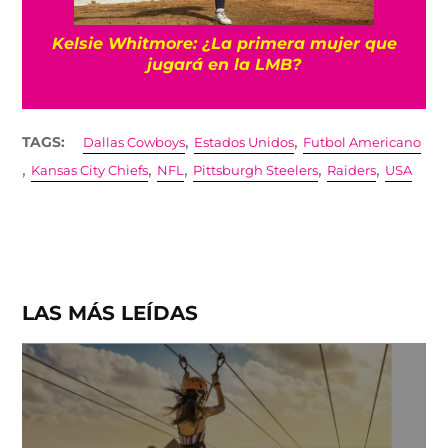
Kelsie Whitmore: ¿La primera mujer que
jugará en la LMB?
,
,
TAGS:
Dallas Cowboys
Estados Unidos
Futbol Americano
,
,
,
,
,
Kansas City Chiefs
NFL
Pittsburgh Steelers
Raiders
USA
LAS MÁS LEÍDAS