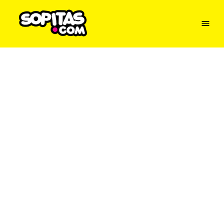
Menu
Sopitas
USA