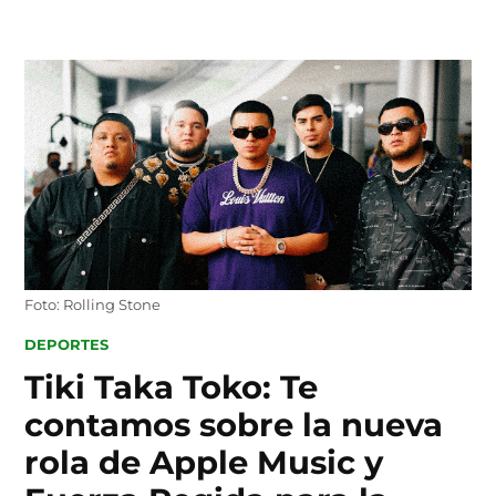
Skip
to
content
Foto: Rolling Stone
POSTED
DEPORTES
IN
Tiki Taka Toko: Te
contamos sobre la nueva
rola de Apple Music y