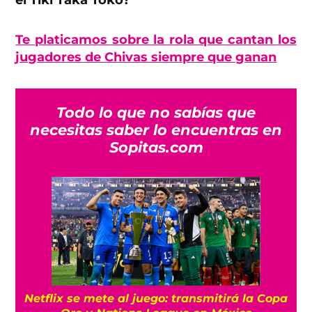
Te platicamos sobre la rola que cantan los
jugadores de Chivas siempre que ganan
Todo lo que no sabías que
necesitas saber lo encuentras en
Sopitas.com
Netflix se mete al juego: transmitirá la Copa