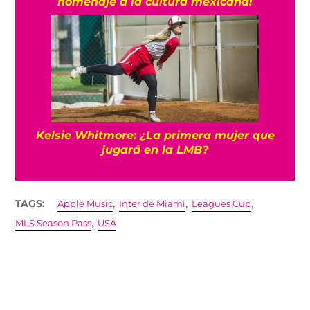
homenaje a la cultura mexicana!
Kelsie Whitmore: ¿La primera mujer que
jugará en la LMB?
,
,
,
TAGS:
Apple Music
Inter de Miami
Leagues Cup
,
MLS Season Pass
USA