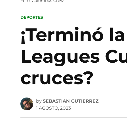
Foto: Colombus Crew
POSTED
DEPORTES
IN
¡Terminó la
Leagues Cu
cruces?
by
SEBASTIAN GUTIÉRREZ
1 AGOSTO, 2023