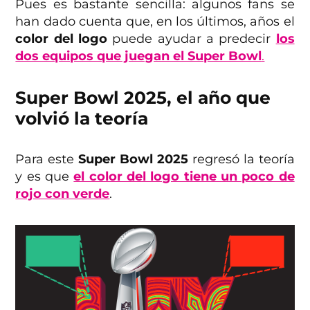
Pues es bastante sencilla: algunos fans se
han dado cuenta que, en los últimos, años el
color del logo
puede ayudar a predecir
los
dos equipos que juegan el Super Bowl
.
Super Bowl 2025, el año que
volvió la teoría
Para este
Super Bowl 2025
regresó la teoría
y es que
el color del logo tiene un poco de
rojo con verde
.