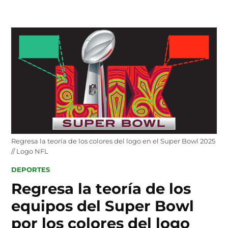
Skip
to
content
Regresa la teoría de los colores del logo en el Super Bowl 2025
// Logo NFL
POSTED
DEPORTES
IN
Regresa la teoría de los
equipos del Super Bowl
por los colores del logo