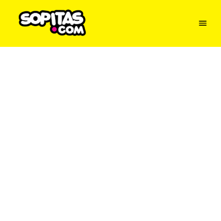
Menu
Sopitas
USA