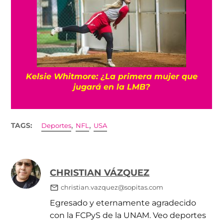
Kelsie Whitmore: ¿La primera mujer que
jugará en la LMB?
,
,
TAGS:
Deportes
NFL
USA
CHRISTIAN VÁZQUEZ
christian.vazquez@sopitas.com
Egresado y eternamente agradecido
con la FCPyS de la UNAM. Veo deportes