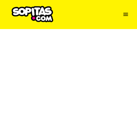
Menu
Sopitas
USA