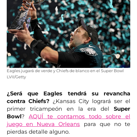
Eagles jugará de verde y Chiefs de blanco en el Super Bowl
LVII/Getty
¿Será que Eagles tendrá su revancha
contra Chiefs?
¿Kansas City logrará ser el
primer tricampeón en la era del
Super
Bowl
?
AQUÍ te contamos todo sobre el
juego en Nueva Orleans
para que no te
pierdas detalle alguno.