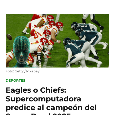
Skip
to
content
Foto: Getty / Pixabay
POSTED
DEPORTES
IN
Eagles o Chiefs:
Supercomputadora
predice al campeón del