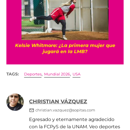
Kelsie Whitmore: ¿La primera mujer que
jugará en la LMB?
,
,
TAGS:
Deportes
Mundial 2026
USA
CHRISTIAN VÁZQUEZ
christian.vazquez@sopitas.com
Egresado y eternamente agradecido
con la FCPyS de la UNAM. Veo deportes