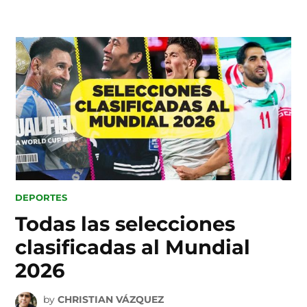
Skip
to
content
POSTED
DEPORTES
IN
Todas las selecciones
clasificadas al Mundial
2026
by
CHRISTIAN VÁZQUEZ