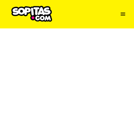
Menu
Sopitas
USA