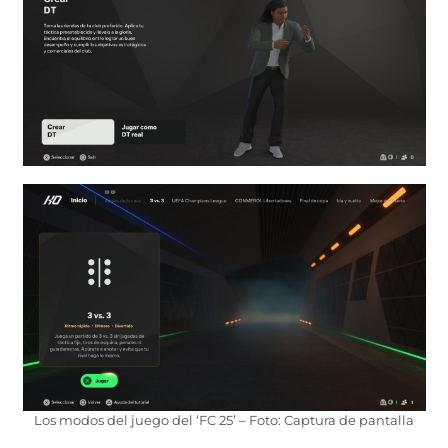
Los modos del juego del ‘FC 25’ – Foto: Captura de pantalla