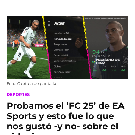
Skip
to
content
Foto: Captura de pantalla
POSTED
DEPORTES
IN
Probamos el ‘FC 25’ de EA
Sports y esto fue lo que
nos gustó -y no- sobre el