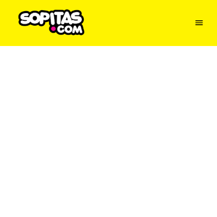
Menu
Sopitas
USA