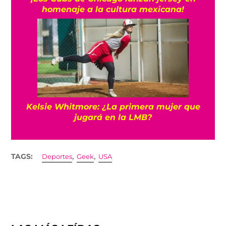
homenaje a la cultura mexicana!
Kelsie Whitmore: ¿La primera mujer que
jugará en la LMB?
,
,
TAGS:
Deportes
Geek
USA