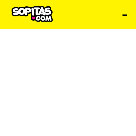
Menu
Sopitas
USA