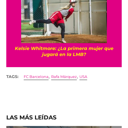
Kelsie Whitmore: ¿La primera mujer que
jugará en la LMB?
,
,
TAGS:
FC Barcelona
Rafa Márquez
USA
LAS MÁS LEÍDAS