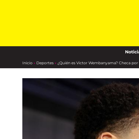
Skip
to
content
Notici
Inicio
»
Deportes
»
¿Quién es Victor Wembanyama? Checa por qu