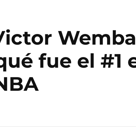
 Victor Wemb
ué fue el #1 e
 NBA