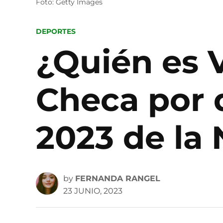
Foto: Getty Images
POSTED
DEPORTES
IN
¿Quién es
Checa por q
2023 de la
by
FERNANDA RANGEL
23 JUNIO, 2023