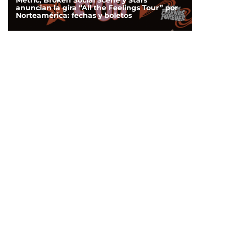
Metric, Broken Social Scene y Stars
anuncian la gira “All the Feelings Tour” por
Norteamérica: fechas y boletos