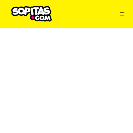
Menu
Sopitas
USA