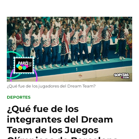
Skip
to
content
¿Qué fue de los jugadores del Dream Team?
POSTED
DEPORTES
IN
¿Qué fue de los
integrantes del Dream
Team de los Juegos