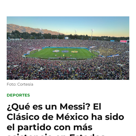
Skip
to
content
Foto: Cortesía
POSTED
DEPORTES
IN
¿Qué es un Messi? El
Clásico de México ha sido
el partido con más