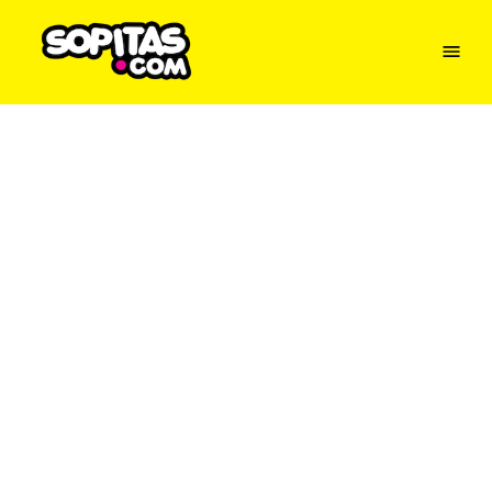
Menu
Sopitas
USA