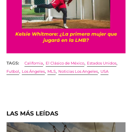
Kelsie Whitmore: ¿La primera mujer que
jugará en la LMB?
,
,
,
TAGS:
California
El Clásico de México
Estados Unidos
,
,
,
,
Futbol
Los Ángeles
MLS
Noticias Los Angeles
USA
LAS MÁS LEÍDAS