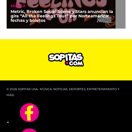
MÚSICA
Metric, Broken Social Scene y Stars anuncian la
gira “All the Feelings Tour” por Norteamérica:
fechas y boletos
© 2026 SOPITAS USA- MÚSICA, NOTICIAS, DEPORTES, ENTRETENIMIENTO Y
MÁS!.