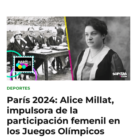
Skip
to
content
POSTED
DEPORTES
IN
París 2024: Alice Millat,
impulsora de la
participación femenil en
los Juegos Olímpicos