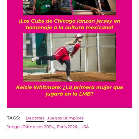
¡Los Cubs de Chicago lanzan jersey en
homenaje a la cultura mexicana!
Kelsie Whitmore: ¿La primera mujer que
jugará en la LMB?
,
,
TAGS:
Deportes
Juegos Olímpicos
,
,
Juegos Olímpicos 2024
París 2024
USA