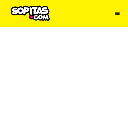
Menu
Sopitas
USA