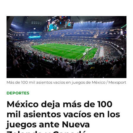
Skip
to
content
Más de 100 mil asientos vacíos en juegos de México / Mexsport
POSTED
DEPORTES
IN
México deja más de 100
mil asientos vacíos en los
juegos ante Nueva