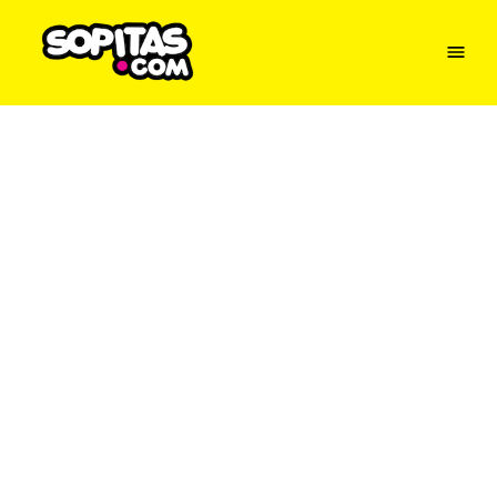
Menu
Sopitas
USA