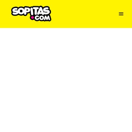
Menu
Sopitas
USA