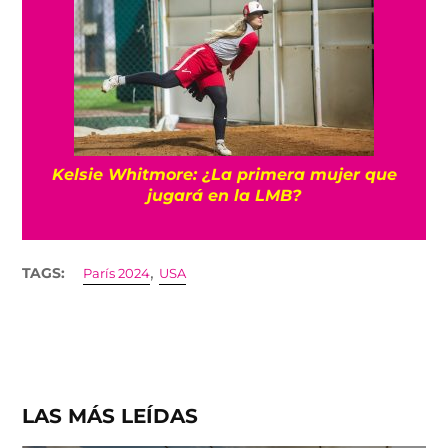
Kelsie Whitmore: ¿La primera mujer que
jugará en la LMB?
,
TAGS:
París 2024
USA
LAS MÁS LEÍDAS