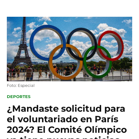
Skip
to
content
Foto: Especial
POSTED
DEPORTES
IN
¿Mandaste solicitud para
el voluntariado en París
2024? El Comité Olímpico