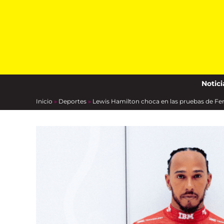
Skip
to
content
Notici
Inicio
»
Deportes
»
Lewis Hamilton choca en las pruebas de Fer