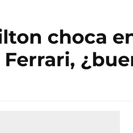
lton choca en
 Ferrari, ¿bue