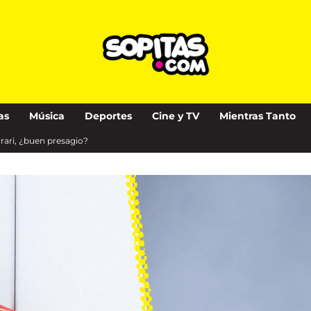
as
Música
Deportes
Cine y TV
Mientras Tanto
rari, ¿buen presagio?