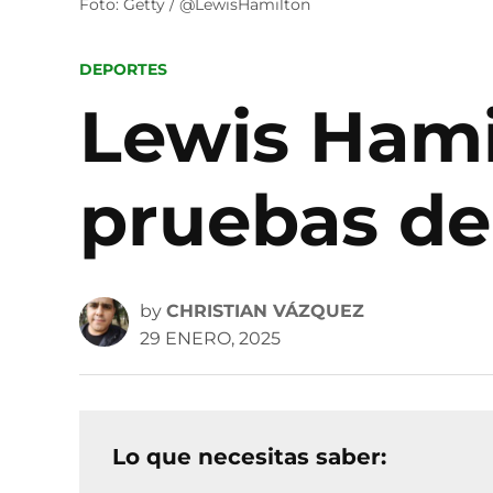
Foto: Getty / @LewisHamilton
POSTED
DEPORTES
IN
Lewis Hami
pruebas de
by
CHRISTIAN VÁZQUEZ
29 ENERO, 2025
Lo que necesitas saber: