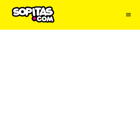
Menu
Sopitas
USA