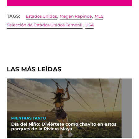
,
,
,
TAGS:
Estados Unidos
Megan Rapinoe
MLS
,
Selección de Estados Unidos Femenil
USA
LAS MÁS LEÍDAS
MIENTRAS TANTO
Día del Niño: Diviértete como chavito en estos
parques de la Riviera Maya