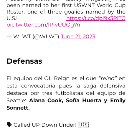
been named to her first USWNT World Cup
Roster, one of three goalies named by the
U.S.!
https://t.co/dpl9x3RiTG
pic.twitter.com/lPlvUUOgYn
— WLWT (@WLWT)
June 21, 2023
Defensas
El equipo del OL Reign es el que
“reina”
en
esta convocatoria pues la saga defensiva
destaca por tres futbolistas del equipo de
Seattle:
Alana Cook, Sofía Huerta y Emily
Sonnett.
🗣️ Called UP Down Under! 🇺🇸