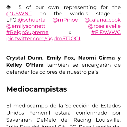
🌟 5 of our own representing for the
@USWNT
on the world's stage –
LFG!
@schuerta
@mPinoe
@_alana_cook
@emilysonnett
@roselavelle
#ReignSupreme
x
#FIFAWWC
pic.twitter.com/Ggdm5TJOGI
— OL Reign (@OLReign)
June 21, 2023
Crystal Dunn, Emily Fox, Naomi Girma y
Kelley O’Hara
también se encargarán de
defender los colores de nuestro país.
Mediocampistas
El mediocampo de la Selección de Estados
Unidos Femenil estará conformado por
Savannah DeMelo del Racing Louisville,
Julie Ertz del Angel City FC, Rose Lavelle del