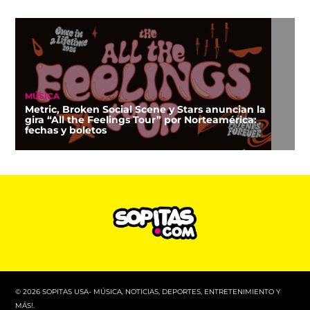
MÚSICA
Metric, Broken Social Scene y Stars anuncian la
gira “All the Feelings Tour” por Norteamérica:
fechas y boletos
© 2026 SOPITAS USA- MÚSICA, NOTICIAS, DEPORTES, ENTRETENIMIENTO Y
MÁS!.