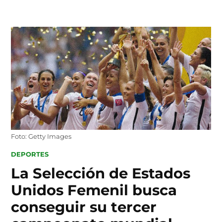
Skip
to
content
Foto: Getty Images
POSTED
DEPORTES
IN
La Selección de Estados
Unidos Femenil busca
conseguir su tercer