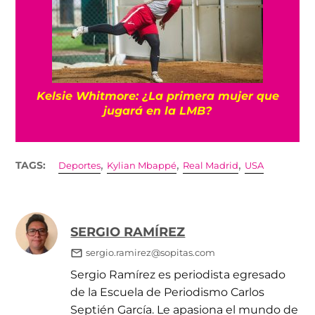
Kelsie Whitmore: ¿La primera mujer que
jugará en la LMB?
,
,
,
TAGS:
Deportes
Kylian Mbappé
Real Madrid
USA
SERGIO RAMÍREZ
sergio.ramirez@sopitas.com
Sergio Ramírez es periodista egresado
de la Escuela de Periodismo Carlos
Septién García. Le apasiona el mundo de