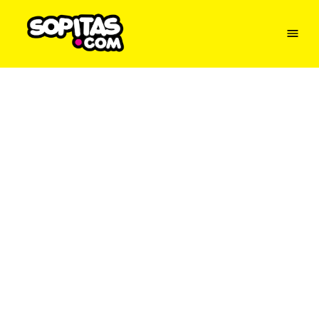
Menu
Sopitas
USA