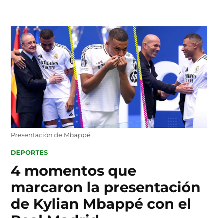
Skip
to
content
Presentación de Mbappé
POSTED
DEPORTES
IN
4 momentos que
marcaron la presentación
de Kylian Mbappé con el