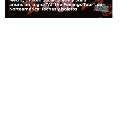
Metric, Broken Social Scene y Stars
anuncian la gira “All the Feelings Tour” por
Norteamérica: fechas y boletos