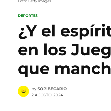
Foto: Getty Images
POSTED
DEPORTES
IN
¿Y el espír
en los Jue
que mancha
by
SOPIBECARIO
2 AGOSTO, 2024