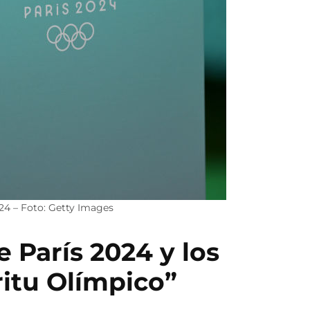
024 – Foto: Getty Images
 París 2024 y los
ritu Olímpico”