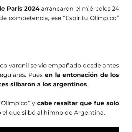
e París 2024
arrancaron el miércoles 24
de competencia, ese “Espíritu Olímpico”
neo varonil se vio empañado desde antes
egulares. Pues
en la entonación de los
tes silbaron a los argentinos
.
u Olímpico” y
cabe resaltar que fue solo
o
el que silbó al himno de Argentina.
final del encuentro Argentina empató el