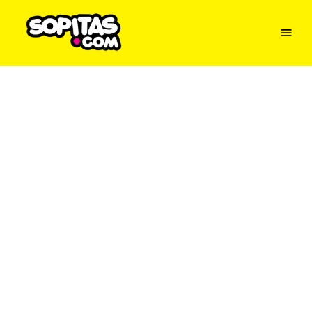
Menu
Sopitas
USA