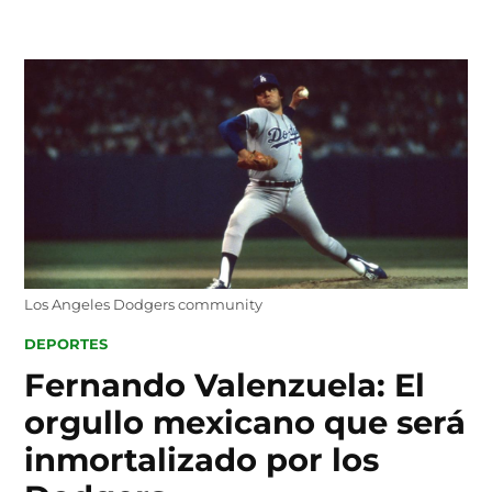
Skip
to
content
Los Angeles Dodgers community
POSTED
DEPORTES
IN
Fernando Valenzuela: El
orgullo mexicano que será
inmortalizado por los