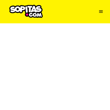
Menu
Sopitas
USA