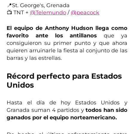
📍St. George's, Grenada
📺 TNT +
@Telemundo
/
@peacock
Match Preview »
https://t.co/wi9JNVOyD7
El equipo de Anthony Hudson llega como
pic.twitter.com/I0GRxF5Dgi
favorito ante los antillanos
que ya
consiguieron su primer punto y que ahora
— U.S. Men's National Soccer Team
quieren arruinarle la fiesta al conjunto de las
(@USMNT)
March 24, 2023
barras y las estrellas.
Récord perfecto para Estados
Unidos
Hasta el día de hoy Estados Unidos y
Granada suman 4 partidos y
todos han sido
ganados por el equipo norteamericano.