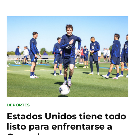
Skip
to
content
POSTED
DEPORTES
IN
Estados Unidos tiene todo
listo para enfrentarse a