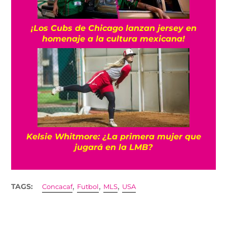
¡Los Cubs de Chicago lanzan jersey en
homenaje a la cultura mexicana!
Kelsie Whitmore: ¿La primera mujer que
jugará en la LMB?
,
,
,
TAGS:
Concacaf
Futbol
MLS
USA