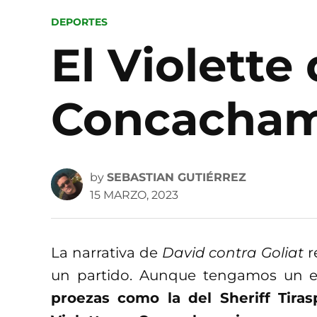
POSTED
DEPORTES
IN
El Violette 
Concacham
by
SEBASTIAN GUTIÉRREZ
15 MARZO, 2023
La narrativa de
David contra Goliat
r
un partido. Aunque tengamos un e
proezas como la del Sheriff Tira